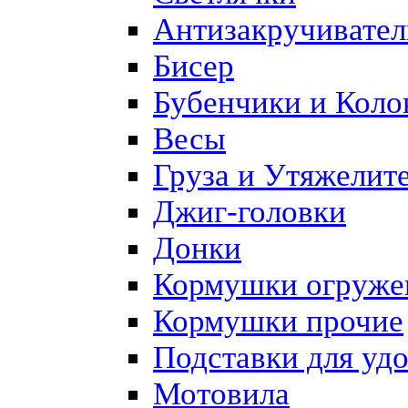
Антизакручивател
Бисер
Бубенчики и Коло
Весы
Груза и Утяжелит
Джиг-головки
Донки
Кормушки огруже
Кормушки прочие
Подставки для уд
Мотовила