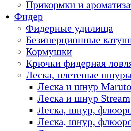
Прикормки и ароматиз
Фидер
Фидерные удилища
Безинерционные катуш
Кормушки
Крючки фидерная ловл
Леска, плетеные шнур
Леска и шнур Marut
Леска и шнур Stream
Леска, шнур, флюор
Леска, шнур, флюоро