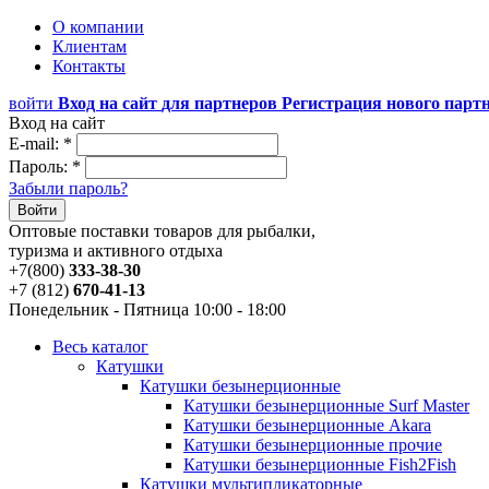
О компании
Клиентам
Контакты
войти
Вход на сайт
для партнеров
Регистрация
нового парт
Вход на сайт
E-mail:
*
Пароль:
*
Забыли пароль?
Войти
Оптовые поставки товаров для рыбалки,
туризма и активного отдыха
+7
(
800
)
333-38-30
+7
(
812
)
670-41-13
Понедельник - Пятница 10:00 - 18:00
Весь каталог
Катушки
Катушки безынерционные
Катушки безынерционные Surf Master
Катушки безынерционные Akara
Катушки безынерционные прочие
Катушки безынерционные Fish2Fish
Катушки мультипликаторные