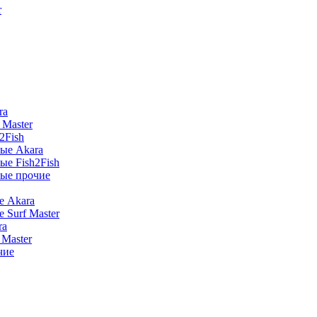
r
ra
 Master
2Fish
ые Akara
е Fish2Fish
ые прочие
е Akara
 Surf Master
ra
Master
чие