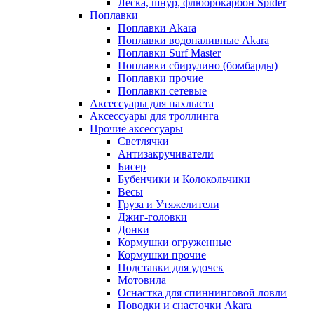
Леска, шнур, флюорокарбон Spider
Поплавки
Поплавки Akara
Поплавки водоналивные Akara
Поплавки Surf Master
Поплавки сбирулино (бомбарды)
Поплавки прочие
Поплавки сетевые
Аксессуары для нахлыста
Аксессуары для троллинга
Прочие аксессуары
Светлячки
Антизакручиватели
Бисер
Бубенчики и Колокольчики
Весы
Груза и Утяжелители
Джиг-головки
Донки
Кормушки огруженные
Кормушки прочие
Подставки для удочек
Мотовила
Оснастка для спиннинговой ловли
Поводки и снасточки Akara